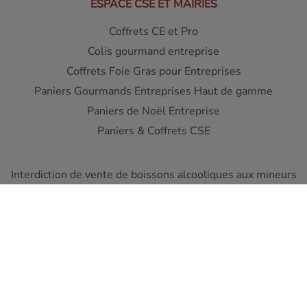
ESPACE CSE ET MAIRIES
Coffrets CE et Pro
Colis gourmand entreprise
Coffrets Foie Gras pour Entreprises
Paniers Gourmands Entreprises Haut de gamme
Paniers de Noël Entreprise
Paniers & Coffrets CSE
Interdiction de vente de boissons alcooliques aux mineurs
de moins de 18 ans - L'abus d'alcool est dangereux pour la
santé
A consommer avec moderation
Pour votre sante, mangez au moins cinq fruits et legumes
par jour ! www.mangerbouger.fr
Copyright © Cellier du Périgord 2026. Réalisation et éco-
conception
DIOQA
.