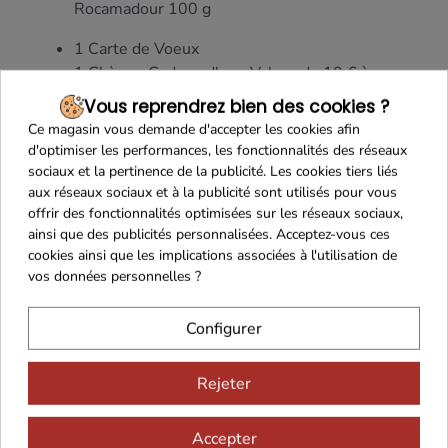
Rocamadour 100 g
1 Carte de Voeux
1 Chèque Cadeau d'une Valeur de 10 € à
valoir sur foie-gras-sarlat.com
Vous reprendrez bien des cookies ?
1 Panier Rectangle en Métal et Liseré Bois
Ce magasin vous demande d'accepter les cookies afin
avec Anses (35 x 25 x 13 cm)
d'optimiser les performances, les fonctionnalités des réseaux
sociaux et la pertinence de la publicité. Les cookies tiers liés
Prix Public TTC :
51,75 €
aux réseaux sociaux et à la publicité sont utilisés pour vous
offrir des fonctionnalités optimisées sur les réseaux sociaux,
Plus de 400 colis : 30,50 € TTC soit 28,07 € HT
ainsi que des publicités personnalisées. Acceptez-vous ces
De 200 à 399 colis : 32,75 € TTC soit 30,21 € HT
cookies ainsi que les implications associées à l'utilisation de
De 100 à 199 colis : 34,15 € TTC soit 31,53 € HT
vos données personnelles ?
De 35 à 99 colis : 35,25 € TTC soit 32,58 € HT
De 10 à 34 colis : 37,15 € TTC soit 34,38 € HT
Configurer
Rejeter
Accepter