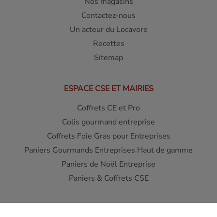
Nos magasins
Contactez-nous
Un acteur du Locavore
Recettes
Sitemap
ESPACE CSE ET MAIRIES
Coffrets CE et Pro
Colis gourmand entreprise
Coffrets Foie Gras pour Entreprises
Paniers Gourmands Entreprises Haut de gamme
Paniers de Noël Entreprise
Paniers & Coffrets CSE
Interdiction de vente de boissons alcooliques aux mineurs