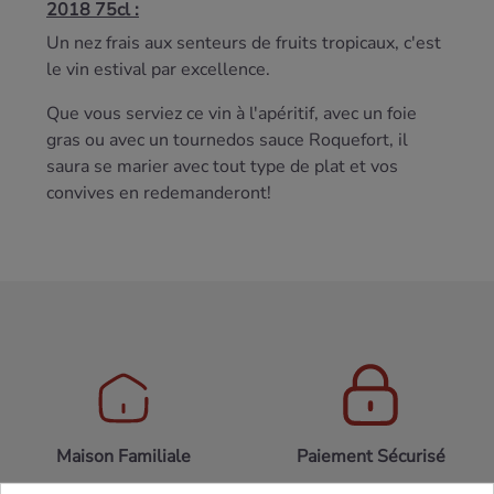
2018 75cl :
Un nez frais aux senteurs de fruits tropicaux, c'est
le vin estival par excellence.
Que vous serviez ce vin à l'apéritif, avec un foie
gras ou avec un tournedos sauce Roquefort, il
saura se marier avec tout type de plat et vos
convives en redemanderont!
Maison Familiale
Paiement Sécurisé