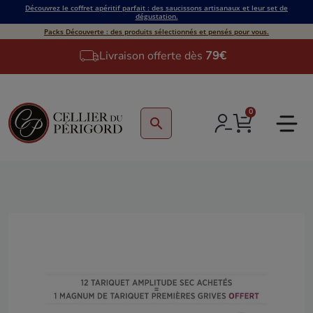
Découvrez le coffret apéritif parfait : des saucissons artisanaux et leur set de
dégustation.
Packs Découverte : des produits sélectionnés et pensés pour vous.
Livraison offerte dès
79€
0
search