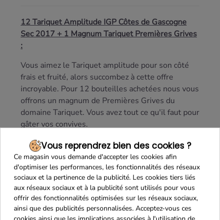
12 Tariquet Amplitude IGP Côtes de Gascogne
Sec 2017 + 1 Magnum Tariquet Premières Grives
:
Vous aimez le Tariquet amplitude pour son côté
frais et fruité, alors succombez à cette offre
incroyable. Pour 12 bouteilles achetées nous vous
offrons un magnum de Premières Grives du
domaine Tariquet. Vous avez tout ce qu'il faut pour
gâter vos convives.
Vous reprendrez bien des cookies ?
Ce magasin vous demande d'accepter les cookies afin
d'optimiser les performances, les fonctionnalités des réseaux
sociaux et la pertinence de la publicité. Les cookies tiers liés
aux réseaux sociaux et à la publicité sont utilisés pour vous
offrir des fonctionnalités optimisées sur les réseaux sociaux,
ainsi que des publicités personnalisées. Acceptez-vous ces
cookies ainsi que les implications associées à l'utilisation de