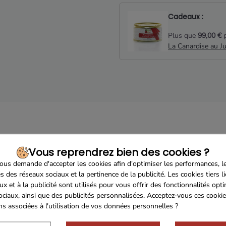
Cadeaux :
Plus que
99,00 €
p
La Canardise au J
Description
Détails du produit
Avis clients
Vous reprendrez bien des cookies ?
us demande d'accepter les cookies afin d'optimiser les performances, l
 Haute Serre n'a plus ses preuves à faire. Vous pourrez profiter
s des réseaux sociaux et la pertinence de la publicité. Les cookies tiers l
 nul besoin d'attendre plus longtemps pour en profiter
ux et à la publicité sont utilisés pour vous offrir des fonctionnalités opt
ociaux, ainsi que des publicités personnalisées. Acceptez-vous ces cookie
ons associées à l'utilisation de vos données personnelles ?