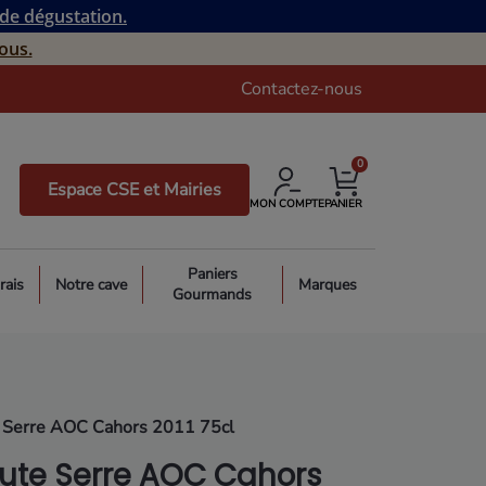
 de dégustation.
ous.
Contactez-nous
0
Espace CSE et Mairies
MON COMPTE
PANIER
Paniers
rais
Notre cave
Marques
Gourmands
 Serre AOC Cahors 2011 75cl
ute Serre AOC Cahors