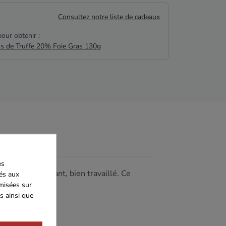
Consultez notre liste de cadeaux
our obtenir :
us de Truffe 20% Foie Gras 130g
es
 d'un vin élégant, bien travaillé. Ce
iés aux
imisées sur
s ainsi que