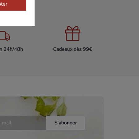
ter
on 24h/48h
Cadeaux dès 99€