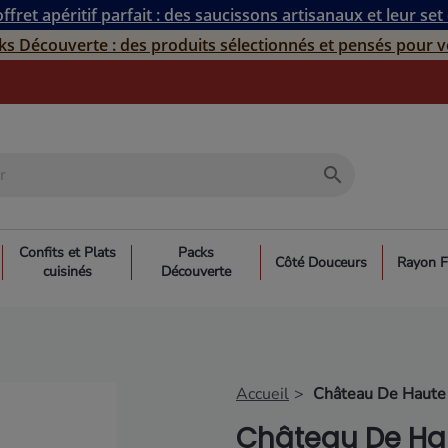
ffret apéritif parfait : des saucissons artisanaux et leur set
ks Découverte : des produits sélectionnés et pensés pour v
search
Confits et Plats
Packs
Côté Douceurs
Rayon F
cuisinés
Découverte
Accueil
Château De Haute
Château De Ha