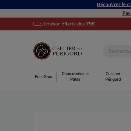
Découvrez le co
Pac
Livraison offerte dès
79€
Charcuteries et
Cuisiner
Foie Gras
Pâtés
Périgord