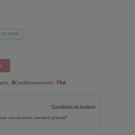
 DE STOCK
er
rts :
8
Conditionnement :
75cl
*Conditions de livraison
our une livraison standard gratuite*