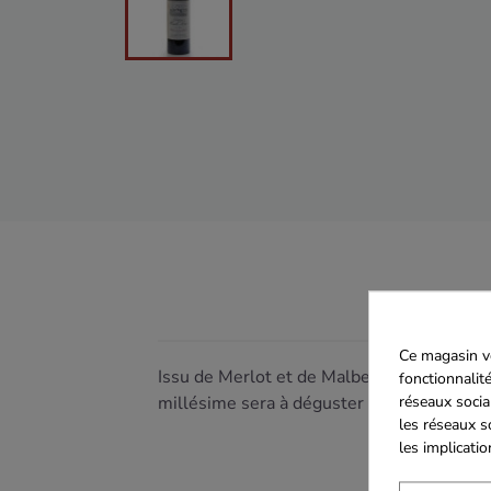
Ce magasin vo
Issu de Merlot et de Malbec, ce Château de
fonctionnalité
millésime sera à déguster immédiatement,
réseaux socia
les réseaux s
les implicati