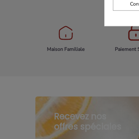
Con
Maison Familiale
Paiement 
Recevez nos
offres spéciales