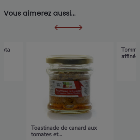
Vous aimerez aussi...
lota
Tomme 
affinée 
Toastinade de canard aux
tomates et...