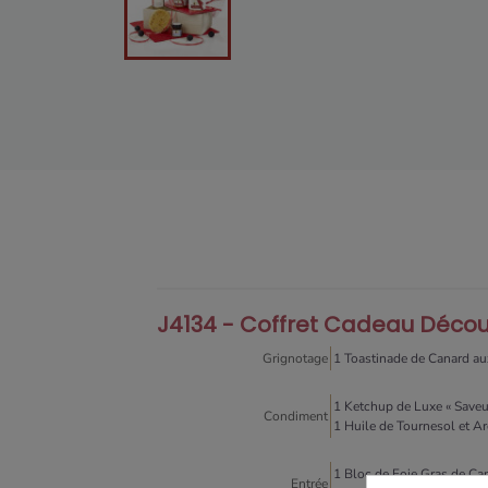
J4134 - Coffret Cadeau Déco
Grignotage
1 Toastinade de Canard au
1 Ketchup de Luxe « Saveur
Condiment
1 Huile de Tournesol et Ar
1 Bloc de Foie Gras de Ca
Entrée