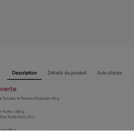
Description
Détails du produit
Avis clients
uverte
x Tomates et Piment d’Espelette 90 g
 Truffe » 280 g
ôme Truffe Noire 25 cl
nard 150 g