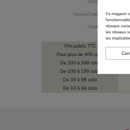
1 Confit d’Oignons au Jus 
Ce magasin vo
Douceur
1 Sablé Artisanal Abricot
fonctionnalité
réseaux socia
1 Coffret Bois et Simili Cu
les réseaux s
les implicati
Prix public TTC
Con
Pour plus de 400 colis
De 200 à 399 colis
De 100 à 199 colis
De 35 à 99 colis
De 10 à 34 colis