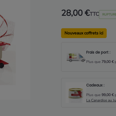
28,00 €
TTC
RUPTURE
Nouveaux coffrets ici
Frais de port :
Plus que
79,00 €
p
Cadeaux :
Plus que
99,00 €
p
La Canardise au J