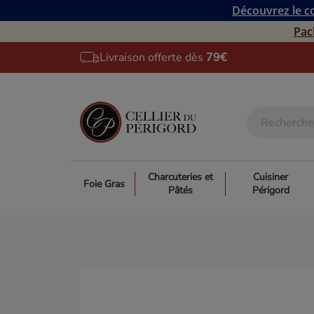
Découvrez le co
Pac
Livraison offerte dès
79€
Charcuteries et
Cuisiner
Foie Gras
Pâtés
Périgord