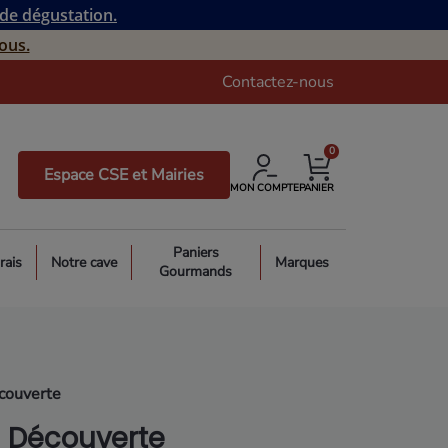
 de dégustation.
ous.
Contactez-nous
0
Espace CSE et Mairies
MON COMPTE
PANIER
Paniers
rais
Notre cave
Marques
Gourmands
couverte
 Découverte