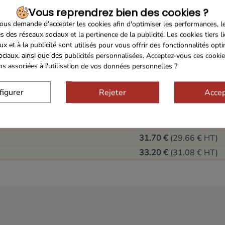
de Truffes 50 g
Vous reprendrez bien des cookies ?
us demande d'accepter les cookies afin d'optimiser les performances, l
 Coquelicot 50 g
s des réseaux sociaux et la pertinence de la publicité. Les cookies tiers l
ux et à la publicité sont utilisés pour vous offrir des fonctionnalités opt
ir rouge (27 x 15 x 9.5 cm)
ociaux, ainsi que des publicités personnalisées. Acceptez-vous ces cookie
ons associées à l'utilisation de vos données personnelles ?
42.55 €
figurer
Rejeter
Accep
28.00 €
(26.15 € HT)
28.95 €
(27.05 € HT)
30.00 €
(28.05 € HT)
31.70 €
(29.66 € HT)
33.20 €
(31.08 € HT)