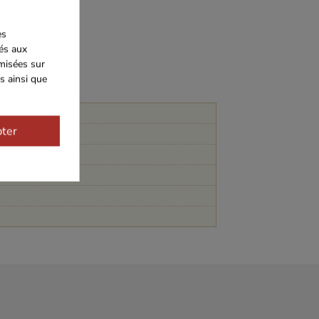
es
iés aux
imisées sur
s ainsi que
ter