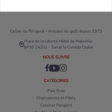
Cellier du Périgord – Artisans du goût depuis 1973
Place de la Liberté Hôtel de Maleville
BP39 24201 - Sarlat la Canéda Cedex
NOUS SUIVRE
CATÉGORIES
Foie Gras
Charcuteries et Pâtés
Cuisiner Périgord