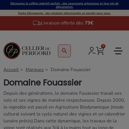
Découvrez le coffret apéritif parfait : des saucissons artisanaux et leur set de
dégustation.
Packs Découverte : des produits sélectionnés et pensés pour vous.
Livraison offerte dès
79€
0
search
Accueil
Marques
Domaine Fouassier
Domaine Fouassier
Depuis des générations, le domaine Fouassier travail ses
sols et ses vignes de manière respectueuse. Depuis 2000,
le vignoble est passé en Agriculture Biodynamique (mode
cultural suivant le cycle naturel des vignes et un calendrier
lunaire précis).Dans cette dynamique, les travaux de la
vigne sont réalisés aux 3/4 à la mains tout au long de