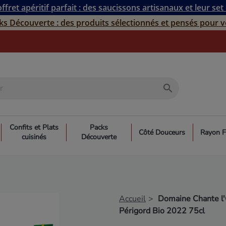
ffret apéritif parfait : des saucissons artisanaux et leur set
ks Découverte : des produits sélectionnés et pensés pour v
search
Confits et Plats
Packs
Côté Douceurs
Rayon F
cuisinés
Découverte
Accueil
Domaine Chante l'
Périgord Bio 2022 75cl