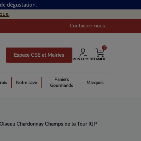
 de dégustation.
ous.
Contactez-nous
0
Espace CSE et Mairies
MON COMPTE
PANIER
Paniers
rais
Notre cave
Marques
Gourmands
Oiseau Chardonnay Champs de la Tour IGP