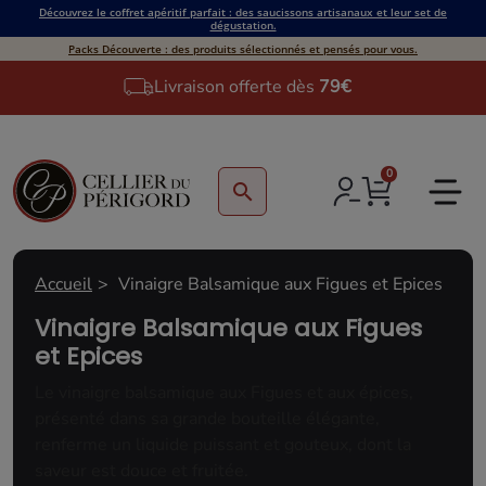
Découvrez le coffret apéritif parfait : des saucissons artisanaux et leur set de
dégustation.
Packs Découverte : des produits sélectionnés et pensés pour vous.
Livraison offerte dès
79€
0
search
Accueil
Vinaigre Balsamique aux Figues et Epices
Vinaigre Balsamique aux Figues
et Epices
Le vinaigre balsamique aux Figues et aux épices,
présenté dans sa grande bouteille élégante,
renferme un liquide puissant et gouteux, dont la
saveur est douce et fruitée.