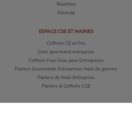
Recettes
Sitemap
ESPACE CSE ET MAIRIES
Coffrets CE et Pro
Colis gourmand entreprise
Coffrets Foie Gras pour Entreprises
Paniers Gourmands Entreprises Haut de gamme
Paniers de Noël Entreprise
Paniers & Coffrets CSE
Interdiction de vente de boissons alcooliques aux mineurs
de moins de 18 ans - L'abus d'alcool est dangereux pour la
santé
A consommer avec moderation