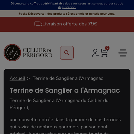
Découvrez le coffret apéritif parfait : des saucissons artisanaux et leur set de
dégustation.
Packs Découverte : des produits sélectionnés et pensés pour vous.
Livraison offerte dès
79€
0
search
Accueil
Terrine de Sanglier a l'Armagnac
Terrine de Sanglier a l'Armagnac
Terrine de Sanglier a l'Armagnac du Cellier du
Périgord,
une nouvelle entrée dans la gamme de nos terrines
qui ravira de nonbreux gourmets par son goût