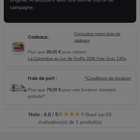
original. A découvrir avec une bonne tourte de
campagne.
Consultez notre liste de
Cadeaux :
cadeaux
Plus que
99,00 €
pour obtenir :
La Canardise au Jus de Truffe 20% Foie Gras 130g
Frais de port :
*Conditions de livraison
Plus que
79,00 €
pour une livraison standard
gratuite*
Note :
4.6
/
5
Basé sur
29
évaluation(s) de 1 produit(s)